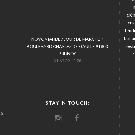
d’él
ens
tendr
Les a
NOVOVIANDE / JOUR DE MARCHÉ 7
rest
BOULEVARD CHARLES DE GAULLE 91800
BRUNOY
r
01 69 39 12 78
STAY IN TOUCH:
ES