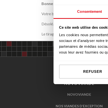
Bonne chance à tous nos clients !
Consentement
Votre boucherie Novoviande
Désolé. Ce formulaire n’est plus disponib
Ce site web utilise des cook
Le tirage au sort aura lieu le 16 décembr
Les cookies nous permettent d
sociaux et d'analyser notre t
partenaires de médias sociaux
vous leur avez fournies ou qu'
REFUSER
NOVOVIANDE
NOVOVIANDE
NOS VIANDES D’EXCEPTION