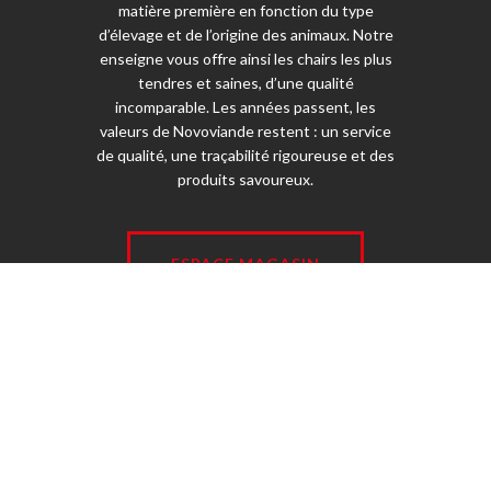
matière première en fonction du type
d’élevage et de l’origine des animaux. Notre
enseigne vous offre ainsi les chairs les plus
tendres et saines, d’une qualité
incomparable. Les années passent, les
valeurs de Novoviande restent : un service
de qualité, une traçabilité rigoureuse et des
produits savoureux.
ESPACE MAGASIN
© 2026 Novoviande - Tous droits réservés -
Mentions légales
-
Jetpulp