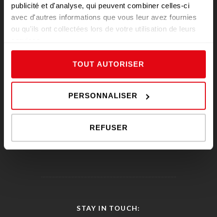
publicité et d'analyse, qui peuvent combiner celles-ci
avec d'autres informations que vous leur avez fournies
ou qu'ils ont collectées lors de votre utilisation de leurs
services.
TOUT AUTORISER
PERSONNALISER
NOVOVIANDE / JOUR DE MARCHÉ 7 BOULEVARD
REFUSER
CHARLES DE GAULLE 91800 BRUNOY
01 69 39 12 78
STAY IN TOUCH: