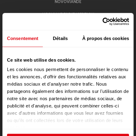
NOVOVIANDE
NOS VIANDES D’EXCEPTION
NOS BUFFETS
Consentement
Détails
À propos des cookies
PROMOTIONS
NOS BOUCHERIES
Ce site web utilise des cookies.
LES FICELLES DE MON BOUCHER
Les cookies nous permettent de personnaliser le contenu
et les annonces, d'offrir des fonctionnalités relatives aux
RECRUTEMENT
médias sociaux et d'analyser notre trafic. Nous
partageons également des informations sur l'utilisation de
VOTRE AVIS
notre site avec nos partenaires de médias sociaux, de
CONTACT
publicité et d'analyse, qui peuvent combiner celles-ci
avec d'autres informations que vous leur avez fournies
POLITIQUE DE CONFIDENTIALITÉ DES
ou qu'ils ont collectées lors de votre utilisation de leurs
DONNÉES
services.
RÈGLEMENTS DE JEUX CONCOURS