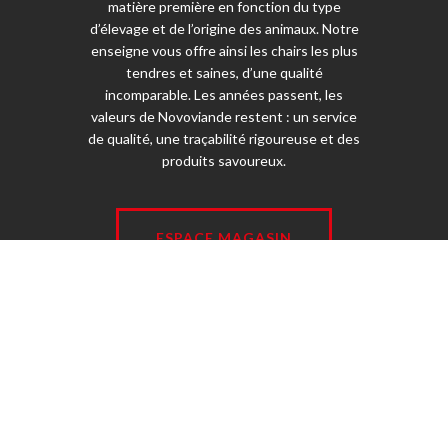
matière première en fonction du type
d’élevage et de l’origine des animaux. Notre
enseigne vous offre ainsi les chairs les plus
tendres et saines, d’une qualité
incomparable. Les années passent, les
valeurs de Novoviande restent : un service
de qualité, une traçabilité rigoureuse et des
produits savoureux.
ESPACE MAGASIN
© 2026 Novoviande - Tous droits réservés -
Mentions légales
-
Jetpulp