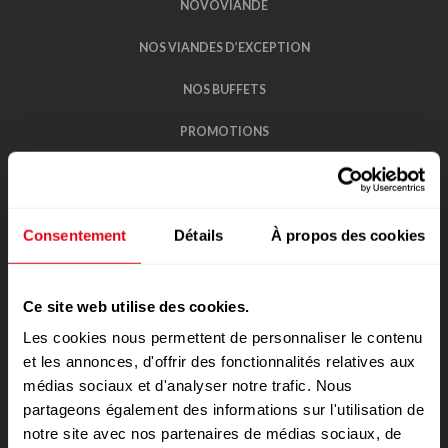
NOVOVIANDE
NOS VIANDES D’EXCEPTION
NOS BUFFETS
PROMOTIONS
NOS BOUCHERIES
LES FICELLES DE MON BOUCHER
Consentement
Détails
À propos des cookies
RECRUTEMENT
VOTRE AVIS
Ce site web utilise des cookies.
Les cookies nous permettent de personnaliser le contenu
CONTACT
et les annonces, d'offrir des fonctionnalités relatives aux
POLITIQUE DE CONFIDENTIALITÉ DES
médias sociaux et d'analyser notre trafic. Nous
DONNÉES
partageons également des informations sur l'utilisation de
notre site avec nos partenaires de médias sociaux, de
RÈGLEMENTS DE JEUX CONCOURS