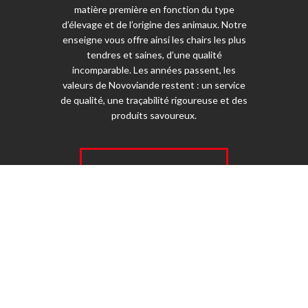
matière première en fonction du type
d’élevage et de l’origine des animaux. Notre
enseigne vous offre ainsi les chairs les plus
tendres et saines, d’une qualité
incomparable. Les années passent, les
valeurs de Novoviande restent : un service
de qualité, une traçabilité rigoureuse et des
produits savoureux.
ESPACE MAGASIN
© 2026 Novoviande - Tous droits réservés -
Mentions légales
-
Jetpulp