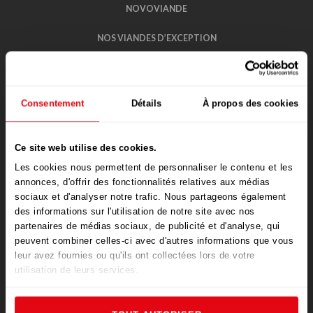
NOVOVIANDE
NOS VIANDES D’EXCEPTION
NOS BUFFETS
PROMOTIONS
Consentement
Détails
À propos des cookies
NOS BOUCHERIES
Ce site web utilise des cookies.
LES FICELLES DE MON BOUCHER
Les cookies nous permettent de personnaliser le contenu et les
annonces, d'offrir des fonctionnalités relatives aux médias
RECRUTEMENT
sociaux et d'analyser notre trafic. Nous partageons également
des informations sur l'utilisation de notre site avec nos
VOTRE AVIS
partenaires de médias sociaux, de publicité et d'analyse, qui
peuvent combiner celles-ci avec d'autres informations que vous
CONTACT
leur avez fournies ou qu'ils ont collectées lors de votre
utilisation de leurs services.
POLITIQUE DE CONFIDENTIALITÉ DES
DONNÉES