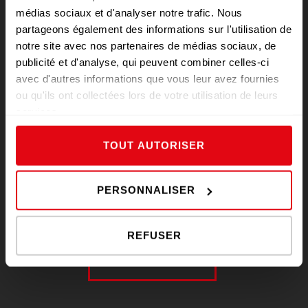
médias sociaux et d'analyser notre trafic. Nous
partageons également des informations sur l'utilisation de
notre site avec nos partenaires de médias sociaux, de
publicité et d'analyse, qui peuvent combiner celles-ci
Conseils
avec d'autres informations que vous leur avez fournies
ou qu'ils ont collectées lors de votre utilisation de leurs
services.
TOUT AUTORISER
Fraîcheur
PERSONNALISER
REFUSER
EN SAVOIR PLUS