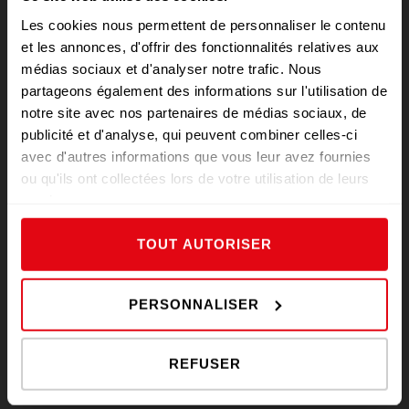
Les cookies nous permettent de personnaliser le contenu
et les annonces, d'offrir des fonctionnalités relatives aux
Qualité
médias sociaux et d'analyser notre trafic. Nous
partageons également des informations sur l'utilisation de
notre site avec nos partenaires de médias sociaux, de
publicité et d'analyse, qui peuvent combiner celles-ci
avec d'autres informations que vous leur avez fournies
ou qu'ils ont collectées lors de votre utilisation de leurs
services.
Conseils
TOUT AUTORISER
PERSONNALISER
Fraîcheur
REFUSER