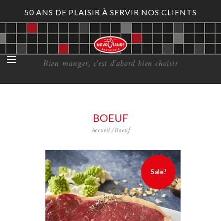
50 ANS DE PLAISIR À SERVIR NOS CLIENTS
Bien manger, c'est d'abord bien choisir
BOEUF
Accueil
Boeuf
Sale!