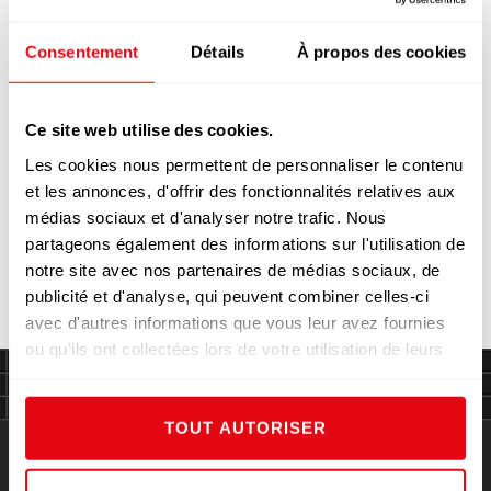
Consentement
Détails
À propos des cookies
Ce site web utilise des cookies.
Les cookies nous permettent de personnaliser le contenu
et les annonces, d'offrir des fonctionnalités relatives aux
médias sociaux et d'analyser notre trafic. Nous
FOIE GRAS, BRIOCHE RÔTIE, POIRE
partageons également des informations sur l'utilisation de
ET BADIANE
notre site avec nos partenaires de médias sociaux, de
publicité et d'analyse, qui peuvent combiner celles-ci
avec d'autres informations que vous leur avez fournies
ou qu'ils ont collectées lors de votre utilisation de leurs
services.
TOUT AUTORISER