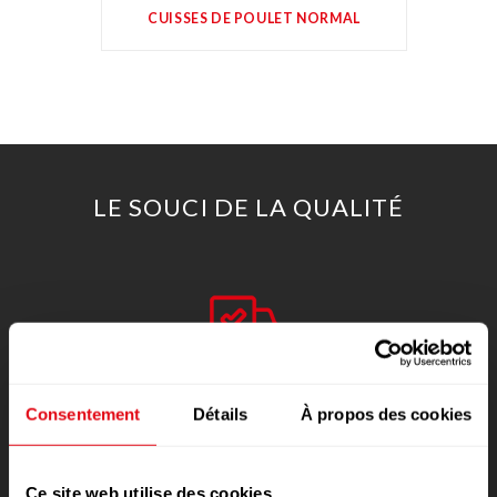
CUISSES DE POULET NORMAL
LE SOUCI DE LA QUALITÉ
Traçabilité
Consentement
Détails
À propos des cookies
Ce site web utilise des cookies.