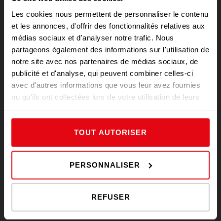
Les cookies nous permettent de personnaliser le contenu
et les annonces, d'offrir des fonctionnalités relatives aux
Qualité
médias sociaux et d'analyser notre trafic. Nous
partageons également des informations sur l'utilisation de
notre site avec nos partenaires de médias sociaux, de
publicité et d'analyse, qui peuvent combiner celles-ci
avec d'autres informations que vous leur avez fournies
ou qu'ils ont collectées lors de votre utilisation de leurs
services.
Conseils
TOUT AUTORISER
PERSONNALISER
Fraîcheur
REFUSER