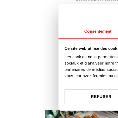
1 bouquet de cerfeuil
1 bouquet de persil plat
1 brin d’estragon
70 g de beurre
Consentement
Sel, poivre
Préchauffer le four 250 
Ce site web utilise des cook
finement. Ouvrir la selle
Les cookies nous permettent d
soigneusement. Disposer 
sociaux et d'analyser notre t
faire cuire la selle d’a
partenaires de médias sociaux
soient toutes dorées pui
vous leur avez fournies ou qu'
minutes supplémentaires
légumes.
REFUSER