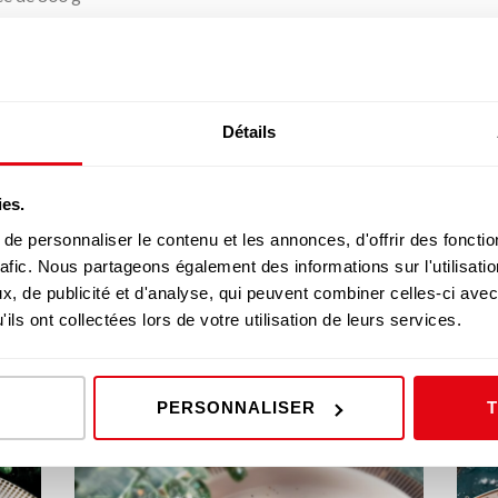
Détails
°C (Th. 8/9). Laver les herbes et les mettre dans un hachoir avec 5
ies.
 d’agneau et disposer une couche de hachis d’herbes. Rouler la selle e
e personnaliser le contenu et les annonces, d'offrir des fonctio
le rôti dans un plat. Le parsemer du reste du beurre. Saler, poivrer.
rafic. Nous partageons également des informations sur l'utilisati
gneau pendant 10 minutes à 250°C en la retournant régulièrement de
, de publicité et d'analyse, qui peuvent combiner celles-ci avec
s baisser le four à 200°C (th. 6). Ajouter un peu d’eau et poursuivr
ils ont collectées lors de votre utilisation de leurs services.
. Accompagner de pommes persillées, de tomates cerise rôties ou 
PERSONNALISER