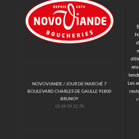
B
N
d
d’él
ens
tendr
Les a
NOVOVIANDE / JOUR DE MARCHÉ 7
rest
BOULEVARD CHARLES DE GAULLE 91800
BRUNOY
r
01 69 39 12 78