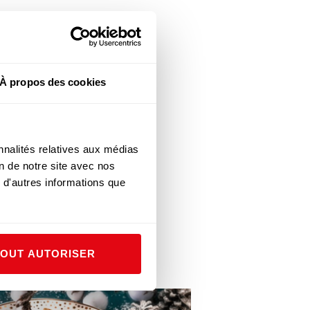
À propos des cookies
0 g de beurre. Mixer
n rôti et la ficeler
nnalités relatives aux médias
 Enfourner le plat et
on de notre site avec nos
 façon à ce que ses faces
 d'autres informations que
e la cuisson pendant 40
d’une jardinière de
TOUT AUTORISER