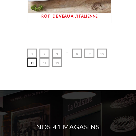
RÔTI DE VEAU À L’ITALIENNE
…
1
2
3
8
9
10
11
12
13
NOS 41 MAGASINS